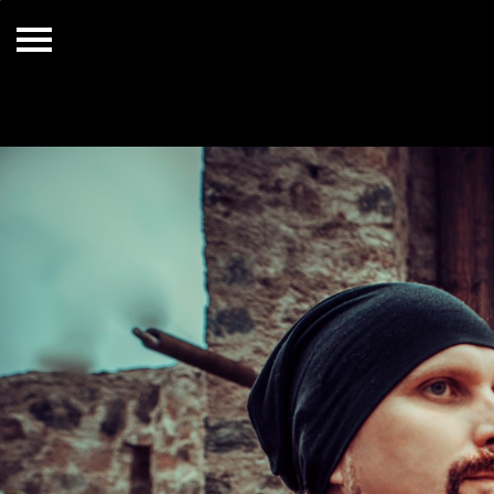
Menu
HOME
O NÁS
DISKOGRAFIE
VIDEO
FOTKY
KONCERTY
MP3
KONTAKTY